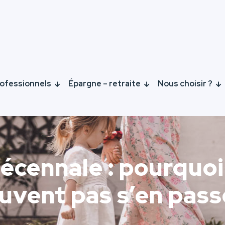
ofessionnels
Épargne – retraite
Nous choisir ?
cennale : pourquoi
uvent pas s’en pass