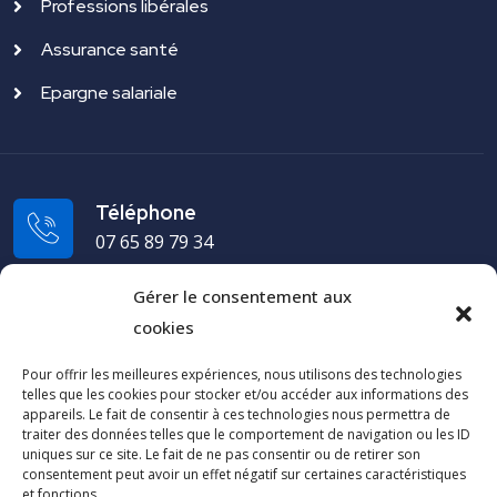
Professions libérales
Assurance santé
Epargne salariale
Téléphone
07 65 89 79 34
Gérer le consentement aux
Adresse
cookies
19 rue du Puech Radier 34970 Lattes - FRANCE
Pour offrir les meilleures expériences, nous utilisons des technologies
telles que les cookies pour stocker et/ou accéder aux informations des
Cap Arco
appareils. Le fait de consentir à ces technologies nous permettra de
traiter des données telles que le comportement de navigation ou les ID
uniques sur ce site. Le fait de ne pas consentir ou de retirer son
Contactez-nous
consentement peut avoir un effet négatif sur certaines caractéristiques
et fonctions.