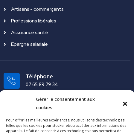
Artisans - commerçants
Professions libérales
Assurance santé
Epargne salariale
Téléphone
07 65 89 79 34
Gérer le consentement aux
Adresse
cookies
19 rue du Puech Radier 34970 Lattes - FRANCE
Pour offrir les meilleures expériences, nous utilisons des technologies
telles que les cookies pour stocker et/ou accéder aux informations des
Cap Arco
appareils. Le fait de consentir à ces technologies nous permettra de