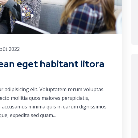
oût 2022
ean eget habitant litora
r adipisicing elit. Voluptatem rerum voluptas
cto mollitia quos maiores perspiciatis,
ue accusamus minima quis in earum dignissimos
que, expedita sed quam...