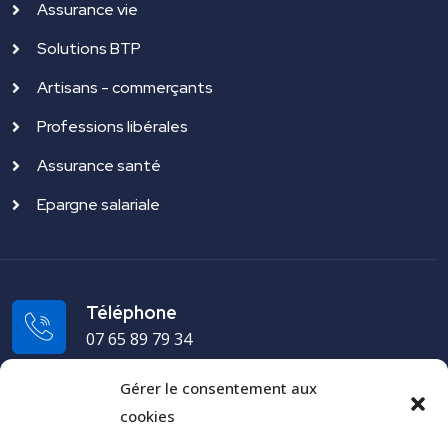
Assurance vie
Solutions BTP
Artisans - commerçants
Professions libérales
Assurance santé
Epargne salariale
Téléphone
07 65 89 79 34
Gérer le consentement aux
Adresse
cookies
19 rue du Puech Radier 34970 Lattes - FRANCE