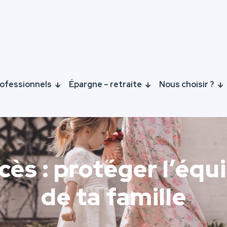
ofessionnels
Épargne – retraite
Nous choisir ?
s : protéger l’équi
de ta famille