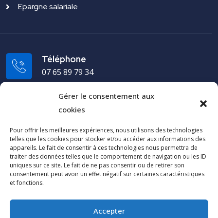
Epargne salariale
Téléphone
07 65 89 79 34
Gérer le consentement aux
Adresse
cookies
19 rue du Puech Radier 34970 Lattes - FRANCE
Pour offrir les meilleures expériences, nous utilisons des technologies
telles que les cookies pour stocker et/ou accéder aux informations des
Cap Arco
appareils. Le fait de consentir à ces technologies nous permettra de
traiter des données telles que le comportement de navigation ou les ID
uniques sur ce site. Le fait de ne pas consentir ou de retirer son
Contactez-nous
consentement peut avoir un effet négatif sur certaines caractéristiques
et fonctions.
Espace clients
Accepter
Réclamations