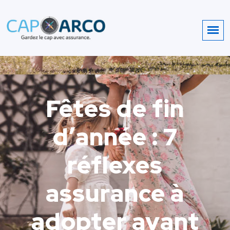
Fêtes de fin
d’année : 7
réflexes
assurance à
adopter avant