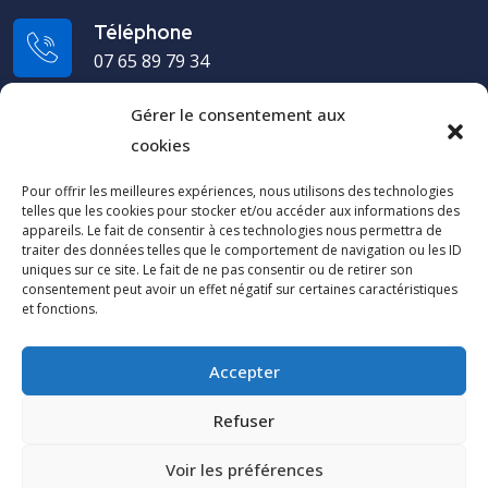
Téléphone
07 65 89 79 34
Gérer le consentement aux
Adresse
cookies
19 rue du Puech Radier 34970 Lattes - FRANCE
Pour offrir les meilleures expériences, nous utilisons des technologies
telles que les cookies pour stocker et/ou accéder aux informations des
Cap Arco
appareils. Le fait de consentir à ces technologies nous permettra de
traiter des données telles que le comportement de navigation ou les ID
uniques sur ce site. Le fait de ne pas consentir ou de retirer son
Contactez-nous
consentement peut avoir un effet négatif sur certaines caractéristiques
et fonctions.
Espace clients
Accepter
Réclamations
Mentions légales
Refuser
Données personnelles
Voir les préférences