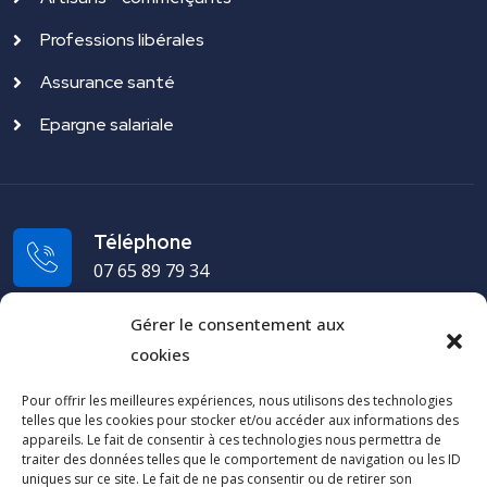
Professions libérales
Assurance santé
Epargne salariale
Téléphone
07 65 89 79 34
Gérer le consentement aux
Adresse
cookies
19 rue du Puech Radier 34970 Lattes - FRANCE
Pour offrir les meilleures expériences, nous utilisons des technologies
telles que les cookies pour stocker et/ou accéder aux informations des
Cap Arco
appareils. Le fait de consentir à ces technologies nous permettra de
traiter des données telles que le comportement de navigation ou les ID
uniques sur ce site. Le fait de ne pas consentir ou de retirer son