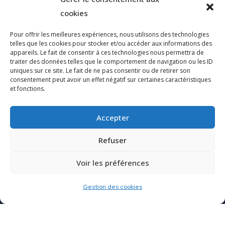
Adresse
cookies
19 rue du Puech Radier 34970 Lattes - FRANCE
Pour offrir les meilleures expériences, nous utilisons des technologies
telles que les cookies pour stocker et/ou accéder aux informations des
Cap Arco
appareils. Le fait de consentir à ces technologies nous permettra de
traiter des données telles que le comportement de navigation ou les ID
uniques sur ce site. Le fait de ne pas consentir ou de retirer son
Contactez-nous
consentement peut avoir un effet négatif sur certaines caractéristiques
et fonctions.
Espace clients
Accepter
Réclamations
Mentions légales
Refuser
Données personnelles
Voir les préférences
Gestion des cookies